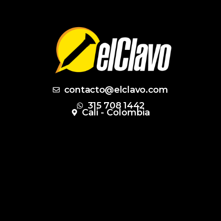
contacto@elclavo.com
315 708 1442
Cali - Colombia