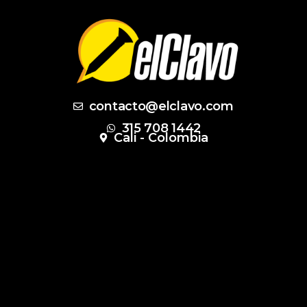
contacto@elclavo.com
315 708 1442
Cali - Colombia